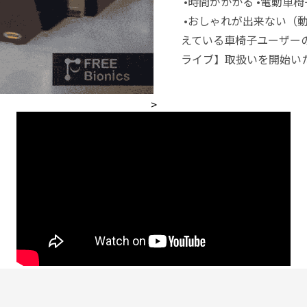
•時間がかかる •電動車
•おしゃれが出来ない（
えている車椅子ユーザーの
ライブ】取扱いを開始い
>