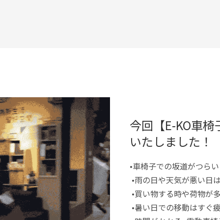
今回【E-KO車
いたしました！
•車椅子での坂道がつらい
•雨の日や天気が悪い日
•買い物する時や荷物が
•暑い日での移動はすぐ