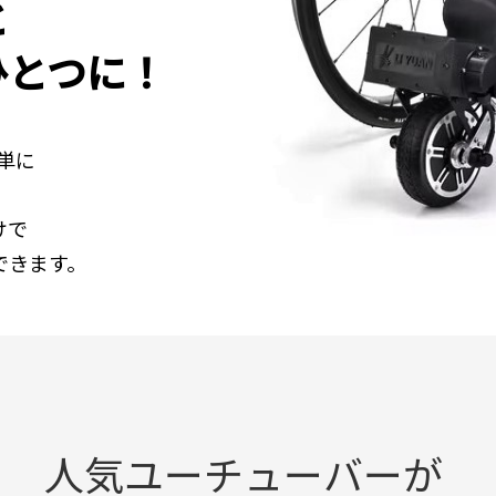
と
ひとつに！
単に
けで
できます。
人気ユーチューバーが